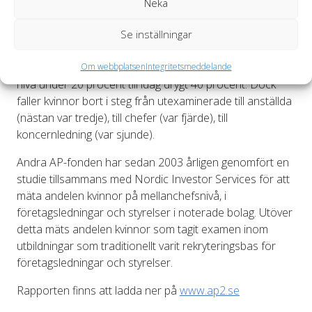
Neka
består bolagens ledningar till mer än 90 procent av män.
Inom utbildningar som traditionellt varit rekryteringsbas
Se inställningar
för företagsledningar och styrelseledamöter har
andelen kvinnor ökat under de senaste 30 åren från en
Om webbplatsen
Integritetsmeddelande
nivå under 20 procent till idag drygt 40 procent. Dock
faller kvinnor bort i steg från utexaminerade till anställda
(nästan var tredje), till chefer (var fjärde), till
koncernledning (var sjunde).
Andra AP-fonden har sedan 2003 årligen genomfört en
studie tillsammans med Nordic Investor Services för att
mäta andelen kvinnor på mellanchefsnivå, i
företagsledningar och styrelser i noterade bolag. Utöver
detta mäts andelen kvinnor som tagit examen inom
utbildningar som traditionellt varit rekryteringsbas för
företagsledningar och styrelser.
Rapporten finns att ladda ner på
www.ap2.se