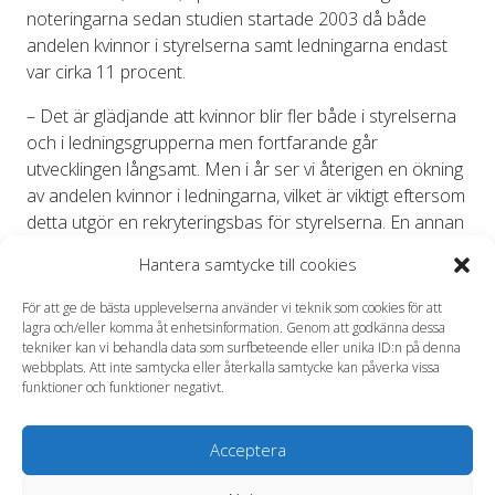
noteringarna sedan studien startade 2003 då både
andelen kvinnor i styrelserna samt ledningarna endast
var cirka 11 procent.
– Det är glädjande att kvinnor blir fler både i styrelserna
och i ledningsgrupperna men fortfarande går
utvecklingen långsamt. Men i år ser vi återigen en ökning
av andelen kvinnor i ledningarna, vilket är viktigt eftersom
detta utgör en rekryteringsbas för styrelserna. En annan
positiv trend är att andelen kvinnor är högre bland yngre
Hantera samtycke till cookies
chefer, säger Eva Halvarsson, VD på Andra AP-fonden.
För att ge de bästa upplevelserna använder vi teknik som cookies för att
Andelen kvinnor är störst i Large-cap bolagen samt i
lagra och/eller komma åt enhetsinformation. Genom att godkänna dessa
branscher med hög andel kvinnliga anställda. Tjänste-
tekniker kan vi behandla data som surfbeteende eller unika ID:n på denna
webbplats. Att inte samtycka eller återkalla samtycke kan påverka vissa
och konsumentvarubranscherna har högst andel
funktioner och funktioner negativt.
kvinnor i sina styrelser medan hälsovård- och
finansbranscherna har högst andel kvinnor i ledningen.
Acceptera
Råvarusektorn är sämst på andel kvinnor i både
styrelser och ledningsgrupper. I båda branscherna