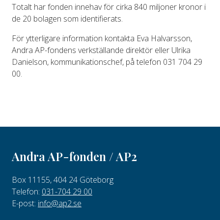
Totalt har fonden innehav för cirka 840 miljoner kronor i
de 20 bolagen som identifierats.
För ytterligare information kontakta Eva Halvarsson,
Andra AP-fondens verkställande direktör eller Ulrika
Danielson, kommunikationschef, på telefon 031 704 29
00.
Andra AP-fonden / AP2
Box 11155, 404 24 Göteborg
Telefon:
031-704 29 00
E-post:
info@ap2.se