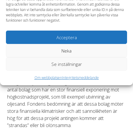
Genom att inte investera i ett antal bolag minskar vår risk
lagra och/eller komma åt enhetsinformation. Genom att godkänna dessa
gentemot fossil energi. Beslutet bidrar till att skydda
tekniker kan vi behandla data som surfbeteende eller unika ID:n på denna
webbplats. Att inte samtycka eller återkalla samtycke kan påverka vissa
fondens långsiktiga avkastning, säger Eva Halvarsson,
funktioner och funktioner negativt.
VD för Andra AP-fonden.
De kolbolag som har identifierats har en omsättning
Acceptera
som i huvudsak kommer från försäljning av energikol.
Dessa bolag möter stora finansiella klimatrisker på
Neka
grund av kolets negativa miljö- och hälsoaspekter, vilket
påverkar efterfrågan. Dessutom är elproduktion från kol
Se inställningar
utsatt för konkurrens från gas och förnyelsebar energi.
Om webbplatsen
Integritetsmeddelande
Vad gäller olje- och gasbolag har fonden identifierat ett
antal bolag som har en stor finansiell exponering mot
högkostnadsprojekt, som till exempel utvinning av
oljesand. Fondens bedömning är att dessa bolag möter
stora finansiella klimatrisker och att sannolikheten är
hög för att dessa projekt antingen kommer att
”strandas” eller bli olönsamma.