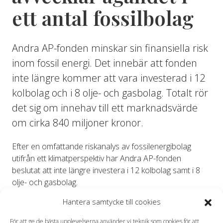
ett antal fossilbolag
Andra AP-fonden minskar sin finansiella risk
inom fossil energi. Det innebär att fonden
inte längre kommer att vara investerad i 12
kolbolag och i 8 olje- och gasbolag. Totalt rör
det sig om innehav till ett marknadsvärde
om cirka 840 miljoner kronor.
Efter en omfattande riskanalys av fossilenergibolag
utifrån ett klimatperspektiv har Andra AP-fonden
beslutat att inte längre investera i 12 kolbolag samt i 8
olje- och gasbolag.
– Vår utgångspunkt för analysen har varit att bedöma de
Hantera samtycke till cookies
finansiella risker som är förknippade med energisektorn.
För att ge de bästa upplevelserna använder vi teknik som cookies för att