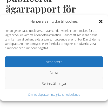
ägarrapport för
2010/2011
Hantera samtycke till cookies
För att ge de bästa upplevelserna använder vi teknik som cookies för att
Idag publicerar Andra AP-fonden sin ägarrapport för
lagra och/eller komma åt enhetsinformation. Genom att godkänna dessa
2010/2011. Fondens ägaraktiviteter presenteras
tekniker kan vi behandla data som surfbeteende eller unika ID:n på denna
webbplats. Att inte samtycka eller återkalla samtycke kan påverka vissa
tillsammans med temaartiklar om bland annat hållbarhet
funktioner och funktioner negativt.
i fokus vid fondens skogs- och jordbruksinvesteringar,
utvecklingen av andelen kvinnliga styrelseledamöter,
Acceptera
bolagsstyrning i Asien samt i samband med att fonden i
år firar tioårsjubileum – hur ägarfrågan var i fokus redan
Neka
när fonden startade 2001 .
Ladda ner rapporten här.
Se inställningar
För ytterligare information kontakta: Ulrika Danielson,
Om webbplatsen
Integritetsmeddelande
Kommunikationschef, telefon 031-704 29 29.