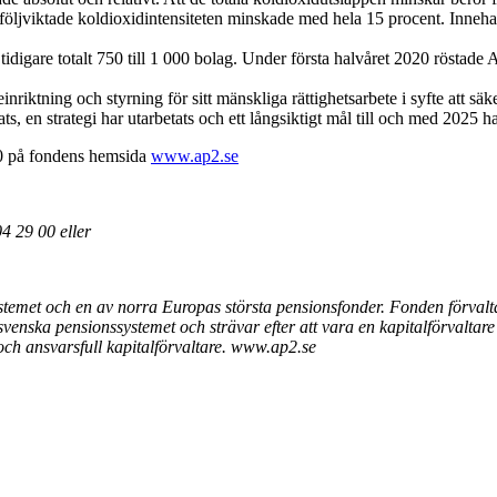
tföljviktade koldioxidintensiteten minskade med hela 15 procent. Inn
ån tidigare totalt 750 till 1 000 bolag. Under första halvåret 2020 rös
riktning och styrning för sitt mänskliga rättighetsarbete i syfte att säker
ats, en strategi har utarbetats och ett långsiktigt mål till och med 2025 ha
20 på fondens hemsida
www.ap2.se
4 29 00 eller
temet och en av norra Europas största pensionsfonder. Fonden förvalta
svenska pensionssystemet och strävar efter att vara en kapitalförvaltare i
 och ansvarsfull kapitalförvaltare. www.ap2.se