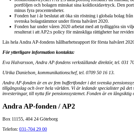
portföljen och bolagen minskat sina koldioxidavtryck. Den por
minus fyra procentenheter.
Fonden har i år beslutat att öka sin röstning i globala bolag fr
svenska bolagstämmor under första halvåret 2020.
Fonden har under våren 2020 arbetat med att tydliggöra sin viljein
resulterat i att AP2:s policy för mänskliga rättigheter har revider
Läs hela Andra AP-fondens hållbarhetsrapport för första halvåret 20
För ytterligare information kontakta:
Eva Halvarsson, Andra AP-fondens verkställande direktör, tel. 031 70
Ulrika Danielson, kommunikationschef, tel. 0709 50 16 13.
Andra AP-fonden är en av fem buffertfonder i det svenska pensionssys
tillgångsslag och över hela världen. Vi är ledande specialister på det 
investeringar, till nytta för pensionssystemet. Fonden är en långsiktig
Andra AP-fonden / AP2
Box 11155, 404 24 Göteborg
Telefon:
031-704 29 00