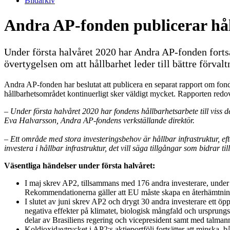
Bildarkiv
Andra AP-fonden publicerar hål
Under första halvåret 2020 har Andra AP-fonden fortsat
övertygelsen om att hållbarhet leder till bättre förva
Andra AP-fonden har beslutat att publicera en separat rapport om fonde
hållbarhetsområdet kontinuerligt sker väldigt mycket. Rapporten redov
– Under första halvåret 2020 har fondens hållbarhetsarbete till viss
Eva Halvarsson, Andra AP-fondens verkställande direktör.
– Ett område med stora investeringsbehov är hållbar infrastruktur, eft
investera i hållbar infrastruktur, det vill säga tillgångar som bidrar 
Väsentliga händelser under första halvåret:
I maj skrev AP2, tillsammans med 176 andra investerare, under e
Rekommendationerna gäller att EU måste skapa en återhämtning so
I slutet av juni skrev AP2 och drygt 30 andra investerare ett ö
negativa effekter på klimatet, biologisk mångfald och ursprungsbe
delar av Brasiliens regering och vicepresident samt med talmann
Koldioxidavtrycket i AP2:s aktieportfölj fortsätter att minska, b