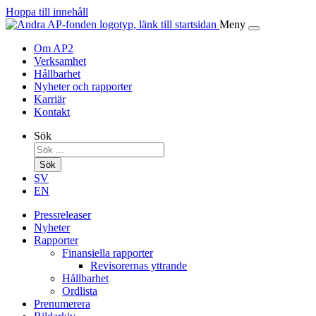
Hoppa till innehåll
Meny
Om AP2
Verksamhet
Hållbarhet
Nyheter och rapporter
Karriär
Kontakt
Sök
Sök
SV
EN
Pressreleaser
Nyheter
Rapporter
Finansiella rapporter
Revisorernas yttrande
Hållbarhet
Ordlista
Prenumerera