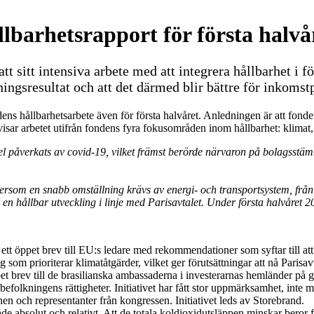
lbarhetsrapport för första halvå
t sitt intensiva arbete med att integrera hållbarhet i f
ltningsresultat och att det därmed blir bättre för inkom
ns hållbarhetsarbete även för första halvåret. Anledningen är att fonden 
isar arbetet utifrån fondens fyra fokusområden inom hållbarhet: klimat,
 del påverkats av covid-19, vilket främst berörde närvaron på bolagsst
ersom en snabb omställning krävs av energi- och transportsystem, från fo
till en hållbar utveckling i linje med Parisavtalet. Under första halvår
tt öppet brev till EU:s ledare med rekommendationer som syftar till at
m prioriterar klimatåtgärder, vilket ger förutsättningar att nå Parisav
ppet brev till de brasilianska ambassaderna i investerarnas hemländer p
folkningens rättigheter. Initiativet har fått stor uppmärksamhet, inte mi
en och representanter från kongressen. Initiativet leds av Storebrand.
åde absolut och relativt. Att de totala koldioxidutsläppen minskar beror 