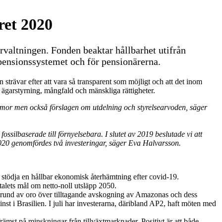
ret 2020
örvaltningen. Fonden beaktar hållbarhet utifrån
stpensionssystemet och för pensionärerna.
strävar efter att vara så transparent som möjligt och att det inom
 ägarstyrning, mångfald och mänskliga rättigheter.
ämmor men också förslagen om utdelning och styrelsearvoden,
säger
ssilbaserade till förnyelsebara. I slutet av 2019 beslutade vi att
et 2020 genomfördes två investeringar, säger Eva Halvarsson.
t stödja en hållbar ekonomisk återhämtning efter covid-19.
talets mål om netto-noll utsläpp 2050.
å grund av oro över tilltagande avskogning av Amazonas och dess
nst i Brasilien. I juli har investerarna, däribland AP2, haft möten med
främst på minskningar från tillväxtmarknader. Positivt är att både