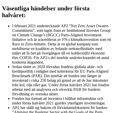
Väsentliga händelser under första
halvåret:
I februari 2021 undertecknade AP2 ”Net Zero Asset Owners
Commitment”, som tagits fram av Institutional Investor Group
on Climate Change’s (IIGCC) Paris-Aligned Investment
Initiative och är ackrediterat av FN:s klimatkonvention som ett
Race to Zero-initiativ. Detta är en global kampanj som
mobiliserar en koalition av ledande nettonollinitiativ med
målet att få fart på övergången till en koldioxidfri ekonomi
före COP26. För AP2:s del innebär undertecknandet ett antal
konkreta åtaganden.
Sedan slutet av 2020 förvaltas fondens globala aktie- och
kreditportfölj i enlighet med kriterierna för EU Paris-Aligned
Benchmark (PAB). Det innebär att fonden inte längre är
investerad i cirka 250 bolag på grund av att de har inkomster
från kol, olja eller gas. Under första halvåret 2021 har fonden
arbetat med att analysera och utveckla PAB för fondens
förvaltning av svenska aktier.
Fonden har fortsatt att investera i hållbar infrastruktur och
under första halvåret 2021 gjordes ytterligare investeringar.
AP2 har ställt sig bakom ett förväntansdokument för banker,
”Aligning the Banking Sector with the Goals of the Paris