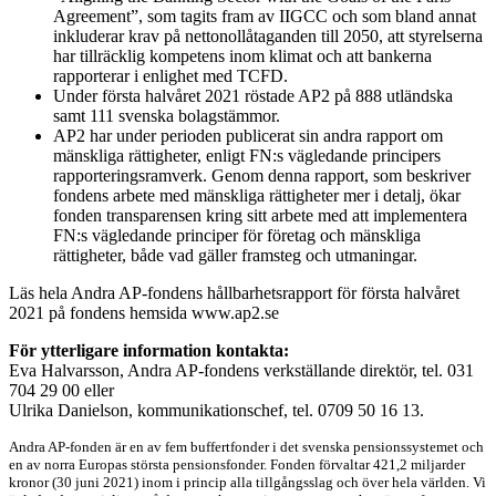
Agreement”, som tagits fram av IIGCC och som bland annat
inkluderar krav på nettonollåtaganden till 2050, att styrelserna
har tillräcklig kompetens inom klimat och att bankerna
rapporterar i enlighet med TCFD.
Under första halvåret 2021 röstade AP2 på 888 utländska
samt 111 svenska bolagstämmor.
AP2 har under perioden publicerat sin andra rapport om
mänskliga rättigheter, enligt FN:s vägledande principers
rapporteringsramverk. Genom denna rapport, som beskriver
fondens arbete med mänskliga rättigheter mer i detalj, ökar
fonden transparensen kring sitt arbete med att implementera
FN:s vägledande principer för företag och mänskliga
rättigheter, både vad gäller framsteg och utmaningar.
Läs hela Andra AP-fondens hållbarhetsrapport för första halvåret
2021 på fondens hemsida www.ap2.se
För ytterligare information kontakta:
Eva Halvarsson, Andra AP-fondens verkställande direktör, tel. 031
704 29 00 eller
Ulrika Danielson, kommunikationschef, tel. 0709 50 16 13.
Andra AP-fonden är en av fem buffertfonder i det svenska pensionssystemet och
en av norra Europas största pensionsfonder. Fonden förvaltar 421,2 miljarder
kronor (30 juni 2021) inom i princip alla tillgångsslag och över hela världen. Vi