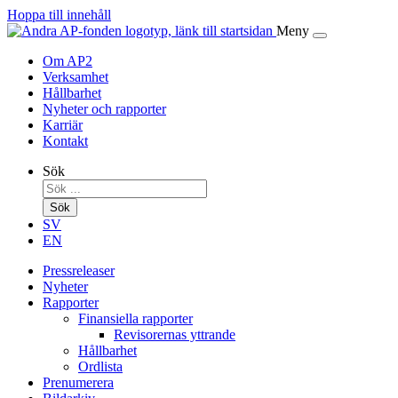
Hoppa till innehåll
Meny
Om AP2
Verksamhet
Hållbarhet
Nyheter och rapporter
Karriär
Kontakt
Sök
Sök
SV
EN
Pressreleaser
Nyheter
Rapporter
Finansiella rapporter
Revisorernas yttrande
Hållbarhet
Ordlista
Prenumerera