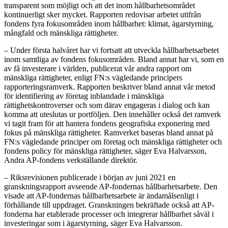
transparent som möjligt och att det inom hållbarhetsområdet
kontinuerligt sker mycket. Rapporten redovisar arbetet utifrån
fondens fyra fokusområden inom hållbarhet: klimat, ägarstyrning,
mångfald och mänskliga rättigheter.
– Under första halvåret har vi fortsatt att utveckla hållbarhetsarbetet
inom samtliga av fondens fokusområden. Bland annat har vi, som en
av få investerare i världen, publicerat vår andra rapport om
mänskliga rättigheter, enligt FN:s vägledande principers
rapporteringsramverk. Rapporten beskriver bland annat vår metod
för identifiering av företag inblandade i mänskliga
rättighetskontroverser och som därav engageras i dialog och kan
komma att uteslutas ur portföljen. Den innehåller också det ramverk
vi tagit fram för att hantera fondens geografiska exponering med
fokus på mänskliga rättigheter. Ramverket baseras bland annat på
FN:s vägledande principer om företag och mänskliga rättigheter och
fondens policy för mänskliga rättigheter, säger Eva Halvarsson,
Andra AP-fondens verkställande direktör.
– Riksrevisionen publicerade i början av juni 2021 en
granskningsrapport avseende AP-fondernas hållbarhetsarbete. Den
visade att AP-fondernas hållbarhetsarbete är ändamålsenligt i
förhållande till uppdraget. Granskningen bekräftade också att AP-
fonderna har etablerade processer och integrerar hållbarhet såväl i
investeringar som i ägarstyrning, säger Eva Halvarsson.