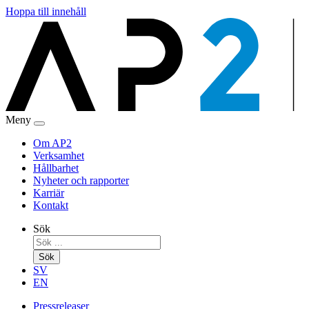
Hoppa till innehåll
Meny
Om AP2
Verksamhet
Hållbarhet
Nyheter och rapporter
Karriär
Kontakt
Sök
Sök
SV
EN
Pressreleaser