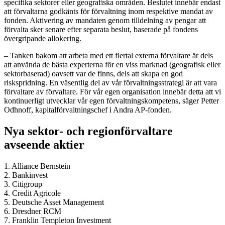
specifika sektorer eller geografiska områden. Beslutet innebär endast
att förvaltarna godkänts för förvaltning inom respektive mandat av
fonden. Aktivering av mandaten genom tilldelning av pengar att
förvalta sker senare efter separata beslut, baserade på fondens
övergripande allokering.
– Tanken bakom att arbeta med ett flertal externa förvaltare är dels
att använda de bästa experterna för en viss marknad (geografisk eller
sektorbaserad) oavsett var de finns, dels att skapa en god
riskspridning. En väsentlig del av vår förvaltningsstrategi är att vara
förvaltare av förvaltare. För vår egen organisation innebär detta att vi
kontinuerligt utvecklar vår egen förvaltningskompetens, säger Petter
Odhnoff, kapitalförvaltningschef i Andra AP-fonden.
Nya sektor- och regionförvaltare
avseende aktier
1. Alliance Bernstein
2. Bankinvest
3. Citigroup
4. Credit Agricole
5. Deutsche Asset Management
6. Dresdner RCM
7. Franklin Templeton Investment