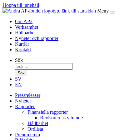
Hoppa till innehåll
Meny
Om AP2
Verksamhet
Hållbarhet
Nyheter och rapporter
Karriär
Kontakt
Sök
Sök
SV
EN
Pressreleaser
Nyheter
Rapporter
Finansiella rapporter
Revisorernas yttrande
Hållbarhet
Ordlista
Prenumerera