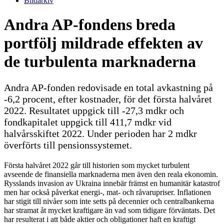
Bildarkiv
Andra AP-fondens breda
portfölj mildrade effekten av
de turbulenta marknaderna
Andra AP-fonden redovisade en total avkastning på
-6,2 procent, efter kostnader, för det första halvåret
2022. Resultatet uppgick till -27,3 mdkr och
fondkapitalet uppgick till 411,7 mdkr vid
halvårsskiftet 2022. Under perioden har 2 mdkr
överförts till pensionssystemet.
Första halvåret 2022 går till historien som mycket turbulent
avseende de finansiella marknaderna men även den reala ekonomin.
Rysslands invasion av Ukraina innebär främst en humanitär katastrof
men har också påverkat energi-, mat- och råvarupriser. Inflationen
har stigit till nivåer som inte setts på decennier och centralbankerna
har stramat åt mycket kraftigare än vad som tidigare förväntats. Det
har resulterat i att både aktier och obligationer haft en kraftigt