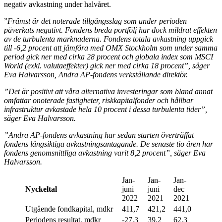
negativ avkastning under halvåret.
”
Främst är det noterade tillgångsslag som under perioden
påverkats negativt. Fondens breda portfölj har dock mildrat effekten
av de turbulenta marknaderna. Fondens totala avkastning uppgick
till -6,2 procent att jämföra med OMX Stockholm som under samma
period gick ner med cirka 28 procent och globala index som MSCI
World (exkl. valutaeffekter) gick ner med cirka 18 procent”, säger
Eva Halvarsson
, Andra AP-fondens verkställande direktör.
”Det är positivt att våra alternativa investeringar som bland annat
omfattar onoterade fastigheter, riskkapitalfonder och hållbar
infrastruktur avkastade hela 10 procent i dessa turbulenta tider”,
säger Eva Halvarsson.
”Andra AP-fondens avkastning har sedan starten överträffat
fondens långsiktiga avkastningsantagande. De senaste tio åren har
fondens genomsnittliga avkastning varit 8,2 procent”, säger Eva
Halvarsson.
Jan-
Jan-
Jan-
Nyckeltal
juni
juni
dec
2022
2021
2021
Utgående fondkapital, mdkr
411,7
421,2
441,0
Periodens resultat, mdkr
-27,3
39,2
62,3