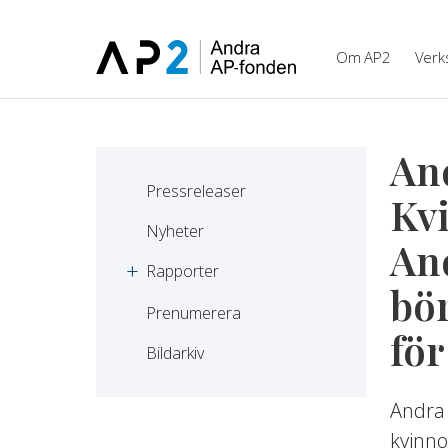
Hoppa till innehåll
Om AP2
Verk
An
Pressreleaser
Kvi
Nyheter
An
Rapporter
bör
Prenumerera
för
Bildarkiv
Andra 
kvinno