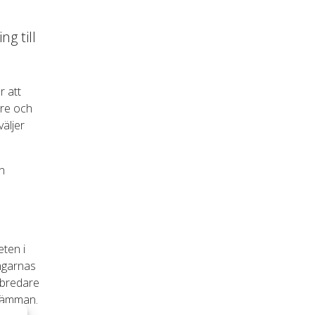
ng till
r att
are och
väljer
n
ten i
ngarnas
t bredare
stämman.