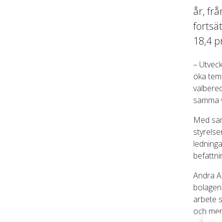
år, fr
fortsä
18,4 p
– Utveck
öka temp
valbered
samma v
Med sam
styrels
ledninga
befattni
Andra A
bolagen
arbete s
och mer