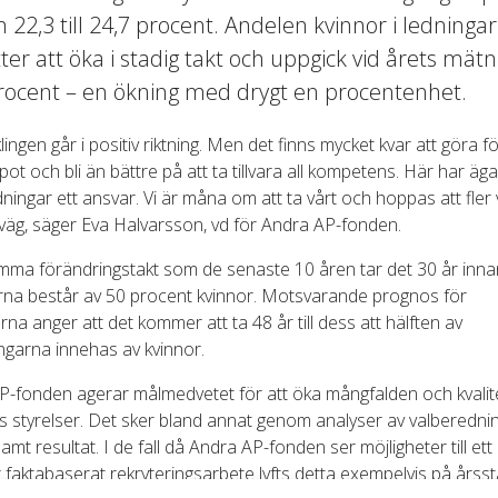
ån 22,3 till 24,7 procent. Andelen kvinnor i ledningar
tter att öka i stadig takt och uppgick vid årets mätni
rocent – en ökning med drygt en procentenhet.
lingen går i positiv riktning. Men det finns mycket kvar att göra fö
ot och bli än bättre på att ta tillvara all kompetens. Här har äg
ningar ett ansvar. Vi är måna om att ta vårt och hoppas att fler 
äg, säger Eva Halvarsson, vd för Andra AP-fonden.
ma förändringstakt som de senaste 10 åren tar det 30 år inna
erna består av 50 procent kvinnor. Motsvarande prognos för
rna anger att det kommer att ta 48 år till dess att hälften av
ngarna innehas av kvinnor.
P-fonden agerar målmedvetet för att öka mångfalden och kvalite
s styrelser. Det sker bland annat genom analyser av valberedni
amt resultat. I de fall då Andra AP-fonden ser möjligheter till et
 faktabaserat rekryteringsarbete lyfts detta exempelvis på års