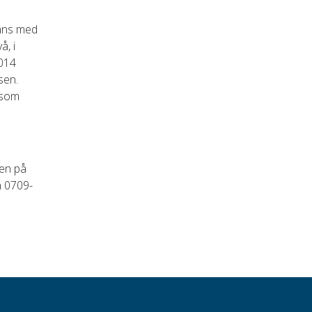
mans med
å, i
2014
sen.
 som
den på
n 0709-