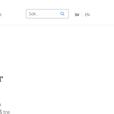
Sök
t
SV
EN
Sök
r
n
å tre