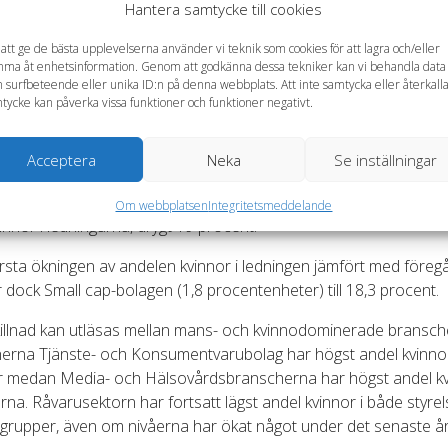
Hantera samtycke till cookies
ktabaserat och breddat rekryteringsunderlag, som även omfatta
nta kandidater utanför valberedningarnas gängse nätverk, ger
 att ge de bästa upplevelserna använder vi teknik som cookies för att lagra och/eller
tningar för bolagen att utvecklas på bästa möjliga sätt. Därför ä
ma åt enhetsinformation. Genom att godkänna dessa tekniker kan vi behandla data
 surfbeteende eller unika ID:n på denna webbplats. Att inte samtycka eller återkall
g fråga för oss ur ett investeringsperspektiv, säger Eva Halvarsso
tycke kan påverka vissa funktioner och funktioner negativt.
ap-bolagen går i täten för styrelser medan Small cap-bol
rsta ökningen i ledningen
Acceptera
Neka
Se inställningar
kvinnor i de så kallade Large cap-bolagens styrelser ökade mest
 undersökning – med 3,9 procent till 29,1 procent. De hade äv
Om webbplatsen
Integritetsmeddelande
innor i ledningarna, drygt 19 procent.
rsta ökningen av andelen kvinnor i ledningen jämfört med föreg
 dock Small cap-bolagen (1,8 procentenheter) till 18,3 procent.
killnad kan utläsas mellan mans- och kvinnodominerade bransch
erna Tjänste- och Konsumentvarubolag har högst andel kvinnor
er medan Media- och Hälsovårdsbranscherna har högst andel kv
rna. Råvarusektorn har fortsatt lägst andel kvinnor i både styre
sgrupper, även om nivåerna har ökat något under det senaste år