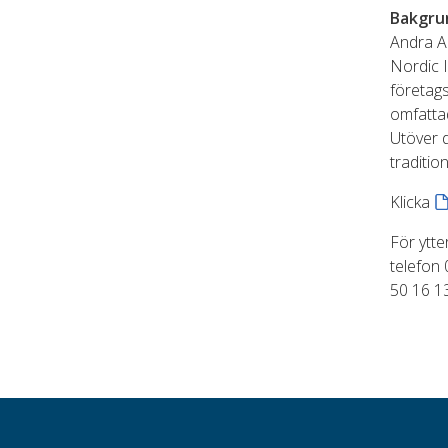
Bakgrun
Andra A
Nordic I
företags
omfatta
Utöver 
traditio
Klicka
För ytt
telefon
50 16 1