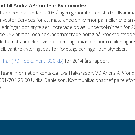
d till Andra AP-fondens Kvinnoindex
P‐fonden har sedan 2003 årligen genomfört en studie tillsam
nvestor Services för att mäta andelen kvinnor på mellanchefsniv
ledningar och styrelser i noterade bolag. Undersökningen för 
de 252 primär- och sekundärnoterade bolag på Stockholmsbör
detta mäts andelen kvinnor som tagit examen inom utbildningar
nellt varit rekryteringsbas för företagsledningar och styrelser.
här (PDF-dokument, 330 kB)
för 2014 års rapport.
erligare information kontakta: Eva Halvarsson, VD Andra AP-fon
 031-704 29 00 Ulrika Danielson, Kommunikationschef på telefo
3