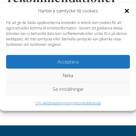
Hantera samtycke till cookies
AP2 stödjer rekommendationerna om klimatrelaterad
information från ”Task Force on Climate-related
För att ge de bästa upplevelserna använder vi teknik som cookies för att
lagra och/eller komma åt enhetsinformation. Genom att godkänna dessa
Financial Disclosures” (TCFD) som publicerades den 29
tekniker kan vi behandla data som surfbeteende eller unika ID:n på denna
juni. AP2 är mycket positiv till TCFD:s ramverk, eftersom
webbplats. Att inte samtycka eller återkalla samtycke kan påverka vissa
det kommer att öka företagens transparens och
funktioner och funktioner negativt.
förhoppningsvis ge investerare information som behövs
för att bedöma bolags klimatrisker och möjligheter.
Acceptera
Ramverket är också ett viktigt för AP2 då det är ett
verktyg för att beskriva och kommunicera fondens eget
Neka
arbete med klimat.
Se inställningar
Länk
till TCFD:s förslag.
Om webbplatsen
Integritetsmeddelande