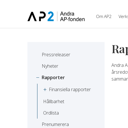
Hoppa till innehåll
Om AP2
Verk
Ra
Pressreleaser
Andra A
Nyheter
årsredov
Rapporter
sammanf
Finansiella rapporter
Hållbarhet
Ordlista
Prenumerera