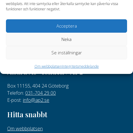
webbplats. Att inte samtycka eller återkalla samtycke kan påverka vissa
funktioner och funktioner negativt.
Ola Alfredsson, verkställande direktör för Kockums AB,
har utsetts till ledamot i Andra AP-fondens styrelse.
Acceptera
Neka
Se inställningar
Om webbplatsen
Integritetsmeddelande
Andra AP-fonden / AP2
Box 11155, 404 24 Göteborg
Telefon:
031-704 29 00
E-post:
info@ap2.se
Hitta snabbt
Om webbplatsen