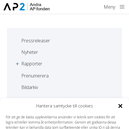
Hoppa till innehåll
Meny
Pressreleaser
Nyheter
Rapporter
Prenumerera
Bildarkiv
Hantera samtycke till cookies
Ola Alfredsson – ny i
För att ge de bästa upplevelserna använder vi teknik som cookies för att
styrelsen
lagra och/eller komma åt enhetsinformation. Genom att godkänna dessa
tekniker kan vi behandla data som surfbeteende eller unika ID:n på denna