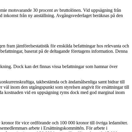
premie motsvarande 30 procent av bruttolönen. Vid uppsägning från
d inkomst från ny anställning. Avgångsvederlaget beräknas på den
n fram jämförelsestatistik för enskilda befattningar hos relevanta och
befattningar, baserat på de deltagande företagens information. Denna
ökning. Dock kan det finnas vissa befattningar som hamnar över
konkurrenskraftiga, takbestämda och ändamålsenliga samt bidrar till
ler väl inom den utgångspunkt som styrelsen angivit för ersättningar till
nlagda kostnaden vid en uppsägning ryms dock med god marginal inom
 kronor för vice ordförande och 100 000 kronor till övriga ledamöter.
lsemedlemmars arbete i Ersättningskommittén. För arbete i