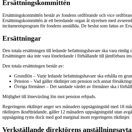
Ersättningskommittén
Ersättningskommittén består av fondens ordförande och vice ordförand
Ersättningskommittén är ett beredande organ åt styrelsen med avseende
incitamentsprogram för fondens anställda. De beslut som fattas av Ers
Ersättningar
Den totala ersättningen till ledande befattningshavare ska vara rimlig
Ersättningen ska inte vara löneledande i förhållande till jämförbara inst
Den totala ersättningen består av:
Grundlön – Varje ledande befattningshavare ska erhålla en gru
Pension – Vad gäller riktlinjer om pension och annat försäkring
Övriga förmåner – Det samlade värdet av förmåner ska i förhålla
Möjlighet till löneväxling lön mot pension erbjuds.
Regeringens riktlinjer anger sex månaders uppsägningstid med 18 mån
riktlinjers ikraftträdande, gäller 12 månaders uppsägningstid utan a
uppsägning ryms dock med god marginal inom regeringens riktlinjer.
Verkställande direktörens anställningsavta