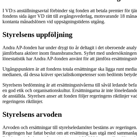
I VD:s anställningsavtal förbinder sig fonden att betala premier för 
fondens sida äger VD rätt till avgångsvederlag, motsvarande 18 måna
kontanta månadslönen vid uppsägningstidens utgång.
Styrelsens uppföljning
Andra AP-fonden har under drygt tio år deltagit i det oberoende analy
jämförbara aktörer inom finansbranschen. Syftet med undersökningen ä
lönestatistik har Andra AP-fonden använt för att jämföra ersättningsn
Utgångspunkten är att fondens totala ersättningar ska ligga runt me
medianen, då dessa kräver specialistkompetenser som bedömts betydel
Styrelsens bedömning är att ersättningsnivåerna till såväl ledande be
en god etik och organisationskultur. Ersättningarna är inte löneledande 
de anställda. Styrelsen anser att fonden följer regeringens riktlinj
regeringens riktlinjer.
Styrelsens arvoden
Arvoden och ersättningar till styrelseledamöter bestäms av regeringen
Regeringen har fattat beslut om att ersättning kan utgå med sammanla