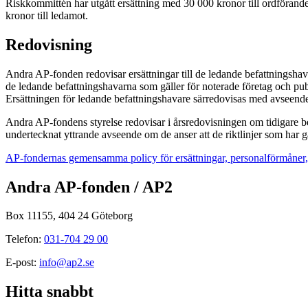
Riskkommittén har utgått ersättning med 30 000 kronor till ordförande
kronor till ledamot.
Redovisning
Andra AP-fonden redovisar ersättningar till de ledande befattningshav
de ledande befattningshavarna som gäller för noterade företag och pub
Ersättningen för ledande befattningshavare särredovisas med avseende
Andra AP-fondens styrelse redovisar i årsredovisningen om tidigare beslut
undertecknat yttrande avseende om de anser att de riktlinjer som har gäl
AP-fondernas gemensamma policy för ersättningar, personalförmåner, r
Andra AP-fonden / AP2
Box 11155, 404 24 Göteborg
Telefon:
031-704 29 00
E-post:
info@ap2.se
Hitta snabbt