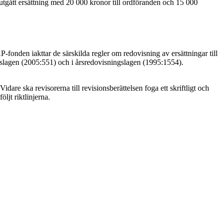
utgått ersättning med 20 000 kronor till ordföranden och 15 000
fonden iakttar de särskilda regler om redovisning av ersättningar till
agslagen (2005:551) och i årsredovisningslagen (1995:1554).
idare ska revisorerna till revisionsberättelsen foga ett skriftligt och
ljt riktlinjerna.