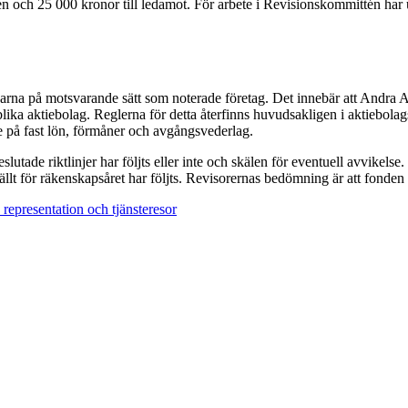
n och 25 000 kronor till ledamot. För arbete i Revisionskommittén har 
arna på motsvarande sätt som noterade företag. Det innebär att Andra AP-
lika aktiebolag. Reglerna för detta återfinns huvudsakligen i aktiebol
 på fast lön, förmåner och avgångsvederlag.
ade riktlinjer har följts eller inte och skälen för eventuell avvikelse. V
lt för räkenskapsåret har följts. Revisorernas bedömning är att fonden fö
epresentation och tjänsteresor