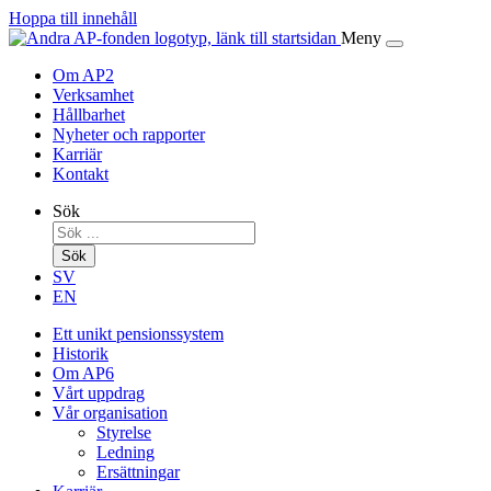
Hoppa till innehåll
Meny
Om AP2
Verksamhet
Hållbarhet
Nyheter och rapporter
Karriär
Kontakt
Sök
Sök
SV
EN
Ett unikt pensionssystem
Historik
Om AP6
Vårt uppdrag
Vår organisation
Styrelse
Ledning
Ersättningar