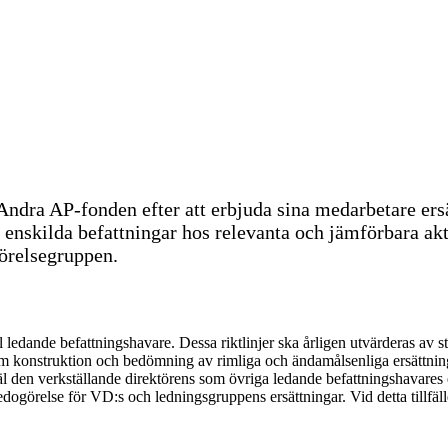
r Andra AP-fonden efter att erbjuda sina medarbetare e
ör enskilda befattningar hos relevanta och jämförbara a
förelsegruppen.
l ledande befattningshavare. Dessa riktlinjer ska årligen utvärderas av st
m konstruktion och bedömning av rimliga och ändamålsenliga ersättningar
åväl den verkställande direktörens som övriga ledande befattningshavares 
ogörelse för VD:s och ledningsgruppens ersättningar. Vid detta tillfäll