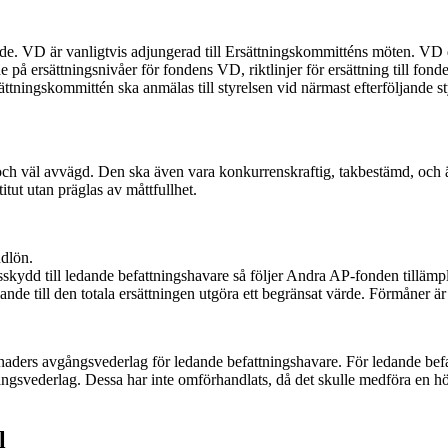
e. VD är vanligtvis adjungerad till Ersättningskommitténs möten. VD d
 på ersättningsnivåer för fondens VD, riktlinjer för ersättning till fon
ättningskommittén ska anmälas till styrelsen vid närmast efterföljande 
 och väl avvägd. Den ska även vara konkurrenskraftig, takbestämd, och ä
itut utan präglas av måttfullhet.
ndlön.
sskydd till ledande befattningshavare så följer Andra AP-fonden tillämp
nde till den totala ersättningen utgöra ett begränsat värde. Förmåner är
aders avgångsvederlag för ledande befattningshavare. För ledande bef
vgångsvederlag. Dessa har inte omförhandlats, då det skulle medföra e
l