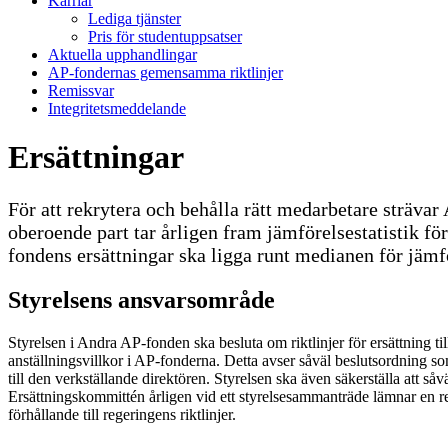
Karriär
Lediga tjänster
Pris för studentuppsatser
Aktuella upphandlingar
AP-fondernas gemensamma riktlinjer
Remissvar
Integritetsmeddelande
Ersättningar
För att rekrytera och behålla rätt medarbetare sträva
oberoende part tar årligen fram jämförelsestatistik f
fondens ersättningar ska ligga runt medianen för jäm
Styrelsens ansvarsområde
Styrelsen i Andra AP-fonden ska besluta om riktlinjer för ersättning til
anställningsvillkor i AP-fonderna. Detta avser såväl beslutsordning so
till den verkställande direktören. Styrelsen ska även säkerställa att s
Ersättningskommittén årligen vid ett styrelsesammanträde lämnar en red
förhållande till regeringens riktlinjer.