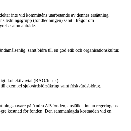
eltar inte vid kommitténs utarbetande av dennes ersättning.
dens ledningsgrupp (fondledningen) samt i frågor om
styrelsesammanträde.
ndamålsenlig, samt bidra till en god etik och organisationskultur.
ligt. kollektivavtal (BAO/Jusek).
 till exempel sjukvårdsförsäkring samt friskvårdsbidrag.
attningshavare på Andra AP-fonden, anställda innan regeringens
n högre kostnad för fonden. Den sammanlagda kostnaden vid en