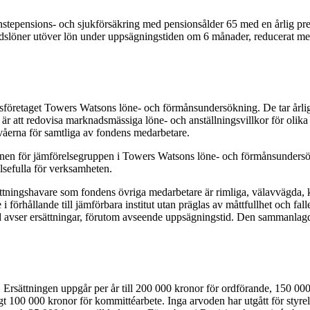
tjänstepensions- och sjukförsäkring med pensionsålder 65 med en årlig 
dslöner utöver lön under uppsägningstiden om 6 månader, reducerat me
sföretaget Towers Watsons löne- och förmånsundersökning. De tar årlige
r att redovisa marknadsmässiga löne- och anställningsvillkor för olika 
ivåerna för samtliga av fondens medarbetare.
dianen för jämförelsegruppen i Towers Watsons löne- och förmånsunders
sefulla för verksamheten.
fattningshavare som fondens övriga medarbetare är rimliga, välavvägda, 
i förhållande till jämförbara institut utan präglas av måttfullhet och fal
er vad avser ersättningar, förutom avseende uppsägningstid. Den samma
. Ersättningen uppgår per år till 200 000 kronor för ordförande, 150 000
gt 100 000 kronor för kommittéarbete. Inga arvoden har utgått för styre