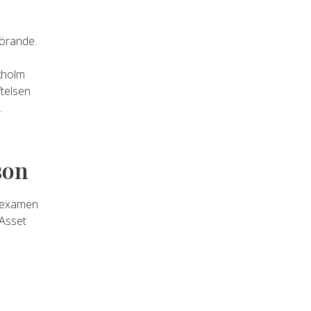
örande.
kholm
ftelsen
.
son
rexamen
 Asset