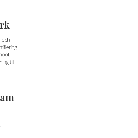
rk
. och
ifiering
hool.
ng till
tam
on