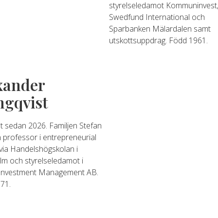
styrelseledamot Kommuninvest
Swedfund International och
Sparbanken Mälardalen samt
utskottsuppdrag. Född 1961.
xander
ngqvist
 sedan 2026. Familjen Stefan
 professor i entrepreneurial
 via Handelshögskolan i
lm och styrelseledamot i
Investment Management AB.
71.