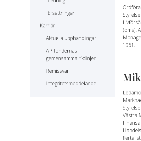
Ledning
Ordföra
Ersättningar
Styrelse
Livförsä
Karriär
(öms), 
Managem
Aktuella upphandlingar
1961.
AP-fondernas 
gemensamma riktlinjer
Remissvar
Mik
Integritetsmeddelande
Ledamot
Markna
Styrelse
Västra 
Finansa
Handels
flertal 