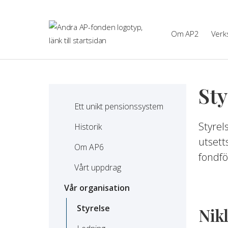
Hoppa till innehåll
Om AP2
Verk
Sty
Ett unikt pensionssystem
Styrel
Historik
utsett
Om AP6
fondfö
Vårt uppdrag
Vår organisation
Styrelse
Nik