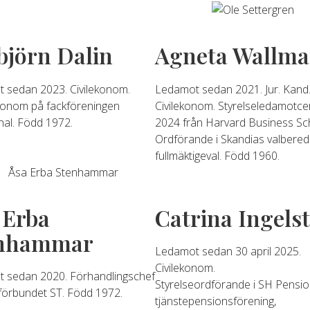
björn Dalin
Agneta Wallma
 sedan 2023. Civilekonom.
Ledamot sedan 2021. Jur. Kand
onom på fackföreningen
Civilekonom. Styrelseledamotcert
l. Född 1972.
2024 från Harvard Business Sc
Ordförande i Skandias valberedni
fullmäktigeval. Född 1960.
 Erba
Catrina Ingels
nhammar
Ledamot sedan 30 april 2025.
Civilekonom.
 sedan 2020. Förhandlingschef
Styrelseordförande i SH Pensi
förbundet ST. Född 1972.
tjänstepensionsförening,