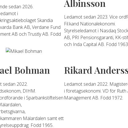
Albinsson
nde sedan 2026.
ledamot i
Ledamot sedan 2023. Vice ordf
kringsaktiebolaget Skandia
Fil.kand Nationalekonomi.
Avarda Bank AB, Verdane Fund
Styrelseledamot i Nasdaq Stoc
ent AB och Trustly AB. Född
AB, PRI Pensionsgaranti, KK-sti
och Inda Capital AB. Född 1963
ael Bohman
Rikard Anders
 sedan 2022.
Ledamot sedan 2022. Magiste
dsekonom, DIHM.
i företagsekonomi. VD för Ruth
ordförande i Sparbankstiftelsen
Management AB. Född 1972.
Mälardalen,
rbetsgivarna,
kammaren Mälardalen samt ett
styrelseuppdrag. Född 1965.