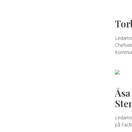
Tor
Ledamot
Chefsek
Kommuna
Åsa
Ste
Ledamot
på Fack