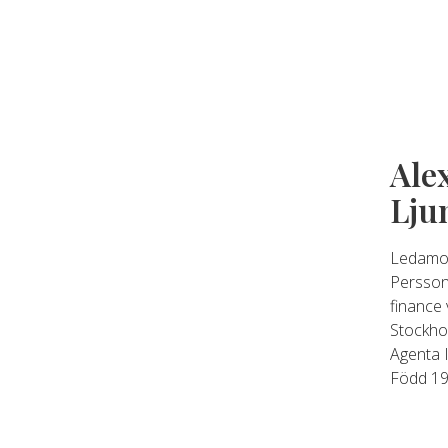
Ale
Lju
Ledamot
Persson
finance
Stockho
Agenta 
Född 19