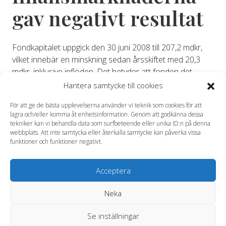
gav negativt resultat
Fondkapitalet uppgick den 30 juni 2008 till 207,2 mdkr,
vilket innebär en minskning sedan årsskiftet med 20,3
mdkr, inklusive inflöden. Det betyder att fonden det
första halvåret 2008 visade en avkastning på -9,1
Hantera samtycke till cookies
procent för fondens totala portfölj, exklusive kostnader.
För att ge de bästa upplevelserna använder vi teknik som cookies för att
Avkastning efter provisionskostnader och rörelsens
lagra och/eller komma åt enhetsinformation. Genom att godkänna dessa
kostnader uppgick till -9,2 procent. Periodens resultat
tekniker kan vi behandla data som surfbeteende eller unika ID:n på denna
uppgick till -21,0 mdkr. Den relativa avkastningen uppgick
webbplats. Att inte samtycka eller återkalla samtycke kan påverka vissa
funktioner och funktioner negativt.
till -0,2 procent exklusive kostnader för fondens
marknadsnoterade portfölj
Acceptera
– Det har varit ett tufft första halvår som varit starkt
påverkat av oron på den amerikanska finansmarknaden
Neka
och dess följdeffekter, säger Eva Halvarsson, Andra AP-
fondens verkställande direktör.
Se inställningar