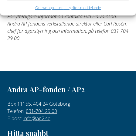
En ägarrapport publiceras separat i september.
Om webbplatsen
Integritetsmeddelande
För ytterligare information kontakta Eva Halvarsson,
Andra AP-fondens verkställande direktör eller Carl Rosén,
chef för ägarstyrning och information, på telefon 031 704
29 00.
Andra AP-fonden / AP2
Box 11155, 404 24 Göteborg
Telefon:
031-704 29 00
E-post:
info@ap2.se
Hitta snabbt