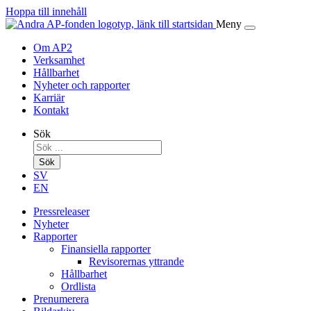
Hoppa till innehåll
Meny
Om AP2
Verksamhet
Hållbarhet
Nyheter och rapporter
Karriär
Kontakt
Sök
Sök
SV
EN
Pressreleaser
Nyheter
Rapporter
Finansiella rapporter
Revisorernas yttrande
Hållbarhet
Ordlista
Prenumerera