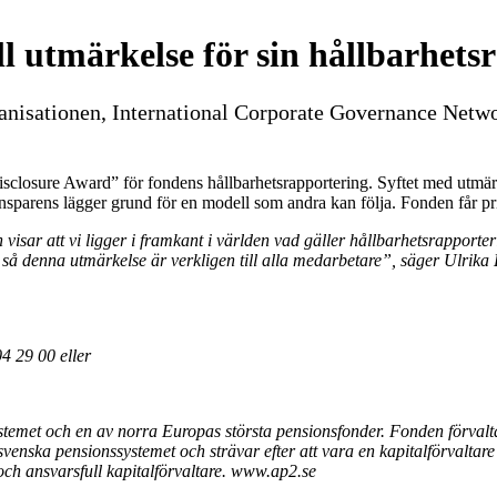
l utmärkelse för sin hållbarhets
nisationen, International Corporate Governance Networ
ure Award” för fondens hållbarhetsrapportering. Syftet med utmärkelse
ansparens lägger grund för en modell som andra kan följa. Fonden får pri
n visar att vi ligger i framkant i världen vad gäller hållbarhetsrappor
rnt så denna utmärkelse är verkligen till alla medarbetare”, säger Ulri
04 29 00 eller
temet och en av norra Europas största pensionsfonder. Fonden förvalta
svenska pensionssystemet och strävar efter att vara en kapitalförvaltare i
 och ansvarsfull kapitalförvaltare. www.ap2.se