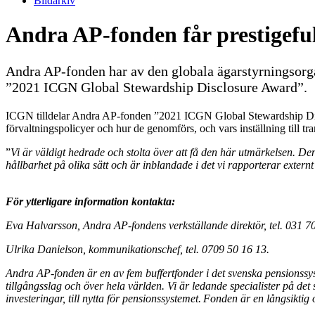
Bildarkiv
Andra AP-fonden får prestigeful
Andra AP-fonden har av den globala ägarstyrningsorga
”2021 ICGN Global Stewardship Disclosure Award”.
ICGN tilldelar Andra AP-fonden ”2021 ICGN Global Stewardship Disclos
förvaltningspolicyer och hur de genomförs, och vars inställning till tr
”
Vi är väldigt hedrade och stolta över att få den här utmärkelsen. De
hållbarhet på olika sätt och är inblandade i det vi rapporterar exte
För ytterligare information kontakta:
Eva Halvarsson
, Andra AP-fondens verkställande direktör, tel. 031 7
Ulrika Danielson,
kommunikationschef, tel. 0709 50 16 13.
Andra AP-fonden är en av fem buffertfonder i det svenska pensionssys
tillgångsslag och över hela världen. Vi är ledande specialister på det 
investeringar, till nytta för pensionssystemet. Fonden är en långsiktig