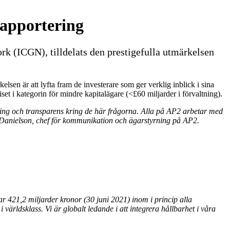
rapportering
k (ICGN), tilldelats den prestigefulla utmärkelsen
n är att lyfta fram de investerare som ger verklig inblick i sina
set i kategorin för mindre kapitalägare (<£60 miljarder i förvaltning).
tering och transparens kring de här frågorna. Alla på AP2 arbetar med
ka Danielson, chef för kommunikation och ägarstyrning på AP2.
r 421,2 miljarder kronor (30 juni 2021) inom i princip alla
 världsklass. Vi är globalt ledande i att integrera hållbarhet i våra