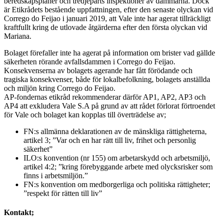
beredskapsplaner och tredjeparts inspektioner av dammarna. Dock
är Etikrådets bestående uppfattningen, efter den senaste olyckan vid
Corrego do Feijao i januari 2019, att Vale inte har agerat tillräckligt
kraftfullt kring de utlovade åtgärderna efter den första olyckan vid
Mariana.
Bolaget förefaller inte ha agerat på information om brister vad gällde
säkerheten rörande avfallsdammen i Corrego do Feijao.
Konsekvenserna av bolagets agerande har fått förödande och
tragiska konsekvenser, både för lokalbefolkning, bolagets anställda
och miljön kring Corrego do Feijao.
AP-fondernas etikråd rekommenderar därför AP1, AP2, AP3 och
AP4 att exkludera Vale S.A på grund av att rådet förlorat förtroendet
för Vale och bolaget kan kopplas till överträdelse av;
FN:s allmänna deklarationen av de mänskliga rättigheterna,
artikel 3; ”Var och en har rätt till liv, frihet och personlig
säkerhet”
ILO:s konvention (nr 155) om arbetarskydd och arbetsmiljö,
artikel 4:2; ”kring förebyggande arbete med olycksrisker som
finns i arbetsmiljön.”
FN:s konvention om medborgerliga och politiska rättigheter;
”respekt för rätten till liv”
Kontakt;