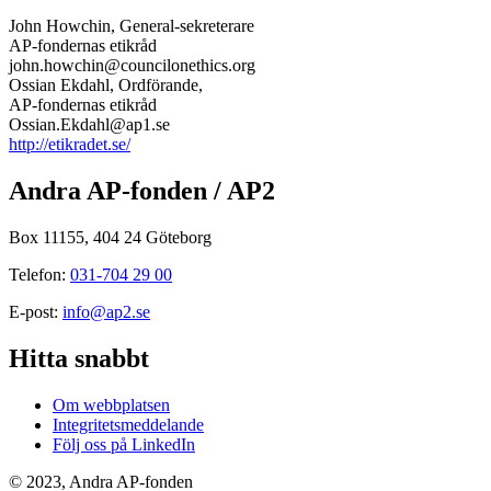
John Howchin, General-sekreterare
AP-fondernas etikråd
john.howchin@councilonethics.org
Ossian Ekdahl, Ordförande,
AP-fondernas etikråd
Ossian.Ekdahl@ap1.se
http://etikradet.se/
Andra AP-fonden / AP2
Box 11155, 404 24 Göteborg
Telefon:
031-704 29 00
E-post:
info@ap2.se
Hitta snabbt
Om webbplatsen
Integritetsmeddelande
Följ oss på LinkedIn
© 2023, Andra AP-fonden