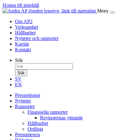
Hoppa till innehåll
Meny
Om AP2
Verksamhet
Hållbarhet
Nyheter och rapporter
Karriär
Kontakt
Sök
Sök
SV
EN
Pressreleaser
Nyheter
Rapporter
Finansiella rapporter
Revisorernas yttrande
Hållbarhet
Ordlista
Prenumerera