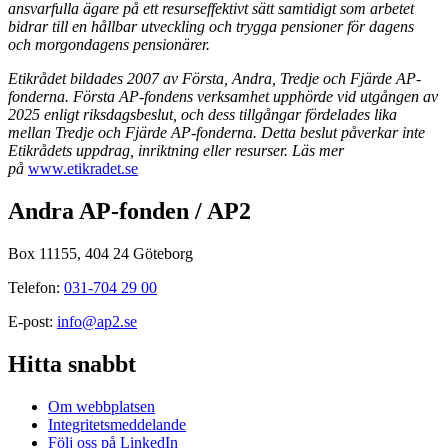
ansvarfulla ägare på ett resurseffektivt sätt samtidigt som arbetet
bidrar till en hållbar utveckling och trygga pensioner för dagens
och morgondagens pensionärer.
Etikrådet bildades 2007 av Första, Andra, Tredje och Fjärde AP-
fonderna. Första AP-fondens verksamhet upphörde vid utgången av
2025 enligt riksdagsbeslut, och dess tillgångar fördelades lika
mellan Tredje och Fjärde AP-fonderna. Detta beslut påverkar inte
Etikrådets uppdrag, inriktning eller resurser. Läs mer
på
www.etikradet.se
Andra AP-fonden / AP2
Box 11155, 404 24 Göteborg
Telefon:
031-704 29 00
E-post:
info@ap2.se
Hitta snabbt
Om webbplatsen
Integritetsmeddelande
Följ oss på LinkedIn