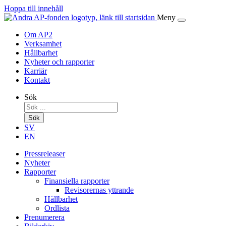
Hoppa till innehåll
Meny
Om AP2
Verksamhet
Hållbarhet
Nyheter och rapporter
Karriär
Kontakt
Sök
Sök
SV
EN
Pressreleaser
Nyheter
Rapporter
Finansiella rapporter
Revisorernas yttrande
Hållbarhet
Ordlista
Prenumerera