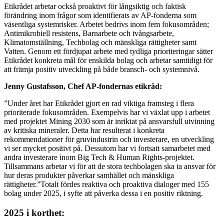
Etikrådet arbetar också proaktivt för långsiktig och faktisk
förändring inom frågor som identifierats av AP-fonderna som
väsentliga systemrisker. Arbetet bedrivs inom fem fokusområden;
Antimikrobiell resistens, Barnarbete och tvångsarbete,
Klimatomställning, Techbolag och mänskliga rättigheter samt
Vatten. Genom ett fördjupat arbete med tydliga prioriteringar sätter
Etikrådet konkreta mål för enskilda bolag och arbetar samtidigt för
att främja positiv utveckling på både bransch- och systemnivå.
Jenny Gustafsson, Chef AP-fondernas etikråd:
”Under året har Etikrådet gjort en rad viktiga framsteg i flera
prioriterade fokusområden. Exempelvis har vi växlat upp i arbetet
med projektet Mining 2030 som är inriktat på ansvarsfull utvinning
av kritiska mineraler. Detta har resulterat i konkreta
rekommendationer för gruvindustrin och investerare, en utveckling
vi ser mycket positivt på. Dessutom har vi fortsatt samarbetet med
andra investerare inom Big Tech & Human Rights-projektet.
Tillsammans arbetar vi för att de stora techbolagen ska ta ansvar för
hur deras produkter påverkar samhället och mänskliga
rättigheter.”Totalt fördes reaktiva och proaktiva dialoger med 155
bolag under 2025, i syfte att påverka dessa i en positiv riktning.
2025 i korthet: