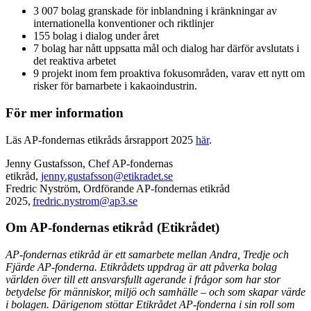
3 007 bolag granskade för inblandning i kränkningar av
internationella konventioner och riktlinjer
155 bolag i dialog under året
7 bolag har nått uppsatta mål och dialog har därför avslutats i
det reaktiva arbetet
9 projekt inom fem proaktiva fokusområden, varav ett nytt om
risker för barnarbete i kakaoindustrin.
För mer information
Läs AP-fondernas etikråds årsrapport 2025
här
.
Jenny Gustafsson, Chef AP-fondernas
etikråd,
jenny.gustafsson@etikradet.se
Fredric Nyström, Ordförande AP-fondernas etikråd
2025,
fredric.nystrom@ap3.se
Om AP-fondernas etikråd (Etikrådet)
AP-fondernas etikråd är ett samarbete mellan Andra, Tredje och
Fjärde AP-fonderna. Etikrådets uppdrag är att påverka bolag
världen över till ett ansvarsfullt agerande i frågor som har stor
betydelse för människor, miljö och samhälle – och som skapar värde
i bolagen. Därigenom stöttar Etikrådet AP-fonderna i sin roll som