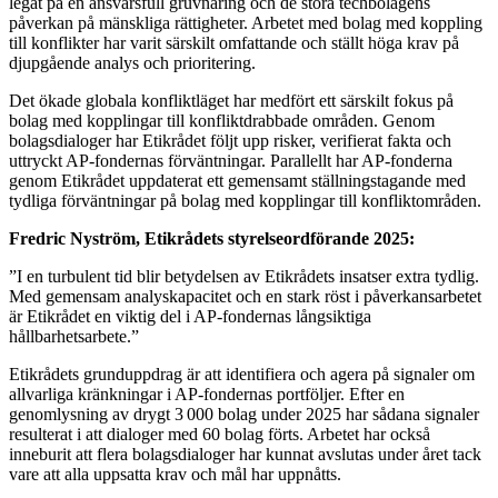
legat på en ansvarsfull gruvnäring och de stora techbolagens
påverkan på mänskliga rättigheter. Arbetet med bolag med koppling
till konflikter har varit särskilt omfattande och ställt höga krav på
djupgående analys och prioritering.
Det ökade globala konfliktläget har medfört ett särskilt fokus på
bolag med kopplingar till konfliktdrabbade områden. Genom
bolagsdialoger har Etikrådet följt upp risker, verifierat fakta och
uttryckt AP-fondernas förväntningar. Parallellt har AP-fonderna
genom Etikrådet uppdaterat ett gemensamt ställningstagande med
tydliga förväntningar på bolag med kopplingar till konfliktområden.
Fredric Nyström, Etikrådets styrelseordförande 2025:
”I en turbulent tid blir betydelsen av Etikrådets insatser extra tydlig.
Med gemensam analyskapacitet och en stark röst i påverkansarbetet
är Etikrådet en viktig del i AP-fondernas långsiktiga
hållbarhetsarbete.”
Etikrådets grunduppdrag är att identifiera och agera på signaler om
allvarliga kränkningar i AP-fondernas portföljer. Efter en
genomlysning av drygt 3 000 bolag under 2025 har sådana signaler
resulterat i att dialoger med 60 bolag förts. Arbetet har också
inneburit att flera bolagsdialoger har kunnat avslutas under året tack
vare att alla uppsatta krav och mål har uppnåtts.