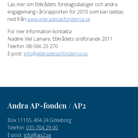
Läs mer om Etikrådets företagsdialoger och andra
engagemang i årsrapporten för 2010 som kan laddas
ned från
www.etikradetapfonderna.se
För mer information kontakta:
Nadine Viel Lamare, Etikrådets ordförande 2011
Telefon: 08-566 20 270
E-post:
info@etikradetapfonderna.se
Andra AP-fonden / AP2
Box 11155, 404 24 Göteborg
Telefon:
031-704 29 00
E-post:
info@ap2.se