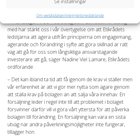
Se inställningar
öka transparensen, agera mer ansvarsfullt samt
adressera viktiga frågor inom etik- och miljöområdet.
Om webbplatsen
Integritetsmeddelande
– Framstegen vi ser i de bolag som Etikrådet för dialog
med har stärkt oss i vår övertygelse om att Etikrådets
ledstjärna att agera utifrån principerna om engagemang,
agerande och förändring i syfte att göra skillnad är rätt
väg att gå för oss som långsiktiga ansvarstagande
investerare att gå, säger Nadine Viel Lamare, Etikrådets
ordförande.
– Det kan ibland ta tid att få igenom de krav vi ställer men
vår erfarenhet är att vi gör mer nytta som ägare genom
att ställa krav på bolagen än att sälja våra innehav. En
försäljning leder i regel inte till att problemet i bolaget
försvinner därför vill vi göra vårt yttersta för att påverka
bolagen till förändring. En försäljning kan vara en sista
utväg när andra påverkningsmöjligheter inte fungerar,
tillägger hon.