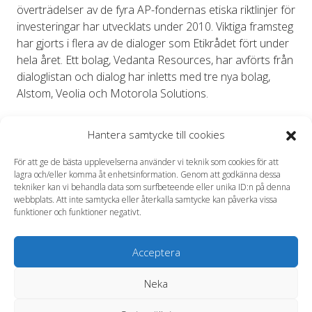
överträdelser av de fyra AP-fondernas etiska riktlinjer för
investeringar har utvecklats under 2010. Viktiga framsteg
har gjorts i flera av de dialoger som Etikrådet fört under
hela året. Ett bolag, Vedanta Resources, har avförts från
dialoglistan och dialog har inletts med tre nya bolag,
Alstom, Veolia och Motorola Solutions.
Framstegen i dialogerna har stärkt AP-fonderna i sin
Hantera samtycke till cookies
övertygelse om vikten av att ta ägaransvar och handla
utifrån principerna om engagemang, agerande och
För att ge de bästa upplevelserna använder vi teknik som cookies för att
förändring med syfte att göra skillnad. Principerna och
lagra och/eller komma åt enhetsinformation. Genom att godkänna dessa
grunderna för Etikrådets engagemang har preciserats i
tekniker kan vi behandla data som surfbeteende eller unika ID:n på denna
webbplats. Att inte samtycka eller återkalla samtycke kan påverka vissa
fondernas värdegrund som vidareutvecklats under året.
funktioner och funktioner negativt.
Etikrådets resurser och nätverk har förstärkts under
2010 och John Howchin har anställts som
Acceptera
generalsekreterare. Förstärkningen innebär att Etikrådet
kan agera mer proaktivt genom att aktivt leda och delta i
Neka
olika investerarinitiativ som syftar till att påverka bolag att