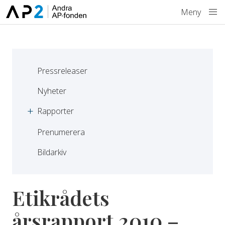
Hoppa till innehåll
Meny
Pressreleaser
Nyheter
Rapporter
Prenumerera
Bildarkiv
Etikrådets
årsrapport 2010 –