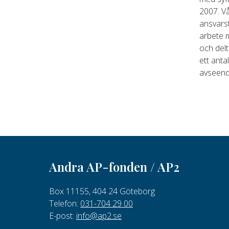
2007. Vå
ansvars
arbete m
och delt
ett anta
avseende
Andra AP-fonden / AP2
Box 11155, 404 24 Göteborg
Telefon:
031-704 29 00
E-post:
info@ap2.se