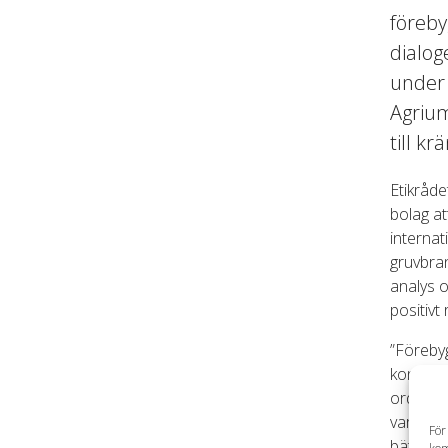
föreby
dialog
under
Agrium
till k
Etikråde
bolag at
internat
gruvbra
analys 
positivt
”Förebyg
konkreta
ordföran
vara en 
För
bättre sä