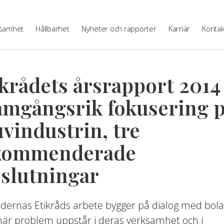
samhet
Hållbarhet
Nyheter och rapporter
Karriär
Kontak
krådets årsrapport 2014
amgångsrik fokusering 
vindustrin, tre
kommenderade
eslutningar
dernas Etikråds arbete bygger på dialog med bol
är problem uppstår i deras verksamhet och i