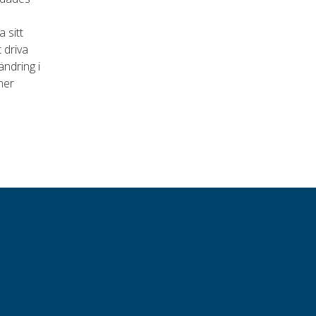
 sitt
 driva
ändring i
ner