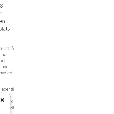
08
r
gen
plats
e att få
r mot
arit
tande
 mycket
eder till
kdahl,
r alltid
nger ett
ttringar,