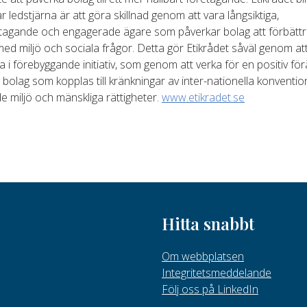
r ledstjärna är att göra skillnad genom att vara långsiktiga,
tagande och engagerade ägare som påverkar bolag att förbättra
ed miljö och sociala frågor. Detta gör Etikrådet såväl genom att
a i förebyggande initiativ, som genom att verka för en positiv för
l bolag som kopplas till kränkningar av inter-nationella konventio
 miljö och mänskliga rättigheter.
www.etikradet.se
Hitta snabbt
Om webbplatsen
Integritetsmeddelande
Följ oss på LinkedIn