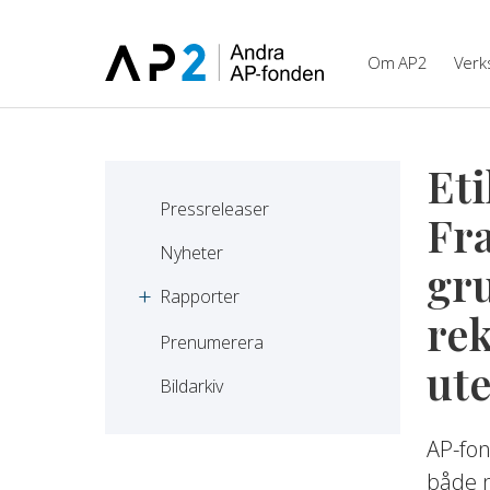
Hoppa till innehåll
Om AP2
Verk
Eti
Pressreleaser
Fr
Nyheter
gru
Rapporter
re
Prenumerera
ut
Bildarkiv
AP-fon
både n