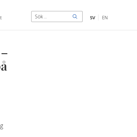
Sök
t
SV
EN
Sök
 –
på
ag