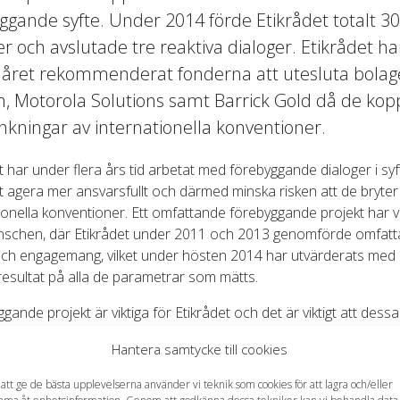
ggande syfte. Under 2014 förde Etikrådet totalt 3
er och avslutade tre reaktiva dialoger. Etikrådet ha
 året rekommenderat fonderna att utesluta bola
, Motorola Solutions samt Barrick Gold då de kop
ränkningar av internationella konventioner.
t har under flera års tid arbetat med förebyggande dialoger i syft
t agera mer ansvarsfullt och därmed minska risken att de bryte
ionella konventioner. Ett omfattande förebyggande projekt har v
nschen, där Etikrådet under 2011 och 2013 genomförde omfat
och engagemang, vilket under hösten 2014 har utvärderats med
 resultat på alla de parametrar som mätts.
gande projekt är viktiga för Etikrådet och det är viktigt att dessa l
 och positiva resultat. Engagemang gör skillnad.” säger Ossian E
Hantera samtycke till cookies
de för Etikrådet 2015. ”Reaktiva, händelsestyrda dialoger komme
del av Etikrådets arbete, men förebyggande projekt är många gå
 att ge de bästa upplevelserna använder vi teknik som cookies för att lagra och/eller
tt att få till förändring då bolagen är lyhörda till förslag på förbä