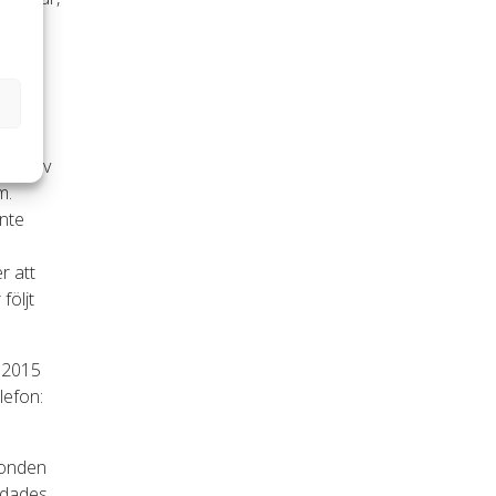
a
oger.
 inte
rund av
m.
nte
r att
följt
 2015
lefon:
fonden
ildades