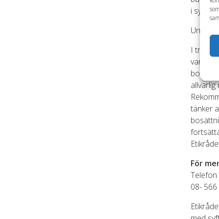
kom
som
i syfte 
sam
Under 20
I tre av
var men
bolagen
allvarli
Rekomme
tänker a
bosättn
fortsätt
Etikråd
För mer
Telefon
08- 566
Etikråde
med syft