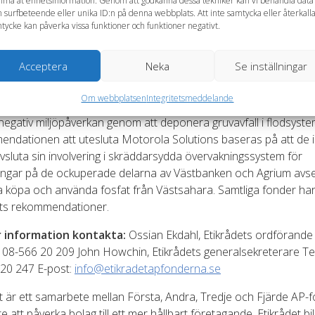
ma åt enhetsinformation. Genom att godkänna dessa tekniker kan vi behandla data
 surfbeteende eller unika ID:n på denna webbplats. Att inte samtycka eller återkall
att undvika framtida problem.”
tycke kan påverka vissa funktioner och funktioner negativt.
14 förde Etikrådet 308 dialoger och avslutade tre reaktiva dial
Acceptera
Neka
Se inställningar
 de avslutade dialogerna bedömde Etikrådet att fortsatta dialoger
ingsfulla och rekommenderade därför AP-fonderna att utesluta
Om webbplatsen
Integritetsmeddelande
. Etikrådet har rekommenderat uteslutning av Barrick Gold på g
g negativ miljöpåverkan genom att deponera gruvavfall i flodsyste
ndationen att utesluta Motorola Solutions baseras på att de i
vsluta sin involvering i skräddarsydda övervakningssystem för
ingar på de ockuperade delarna av Västbanken och Agrium avse
a köpa och använda fosfat från Västsahara. Samtliga fonder har 
ets rekommendationer.
 information kontakta:
Ossian Ekdahl, Etikrådets ordförande
: 08-566 20 209 John Howchin, Etikrådets generalsekreterare Te
 20 247 E-post:
info@etikradetapfonderna.se
t är ett samarbete mellan Första, Andra, Tredje och Fjärde AP-
e att påverka bolag till ett mer hållbart företagande. Etikrådet b