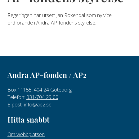
Regeringen har utsett Jan Roxendal som ny vice
ordförande i Andra AP-fondens styrelse.
Andra AP-fonden / AP2
Box 11155, 404 24 Göteborg
Telefon:
031-704 29 00
E-post:
info@ap2.se
Hitta snabbt
Om webbplatsen