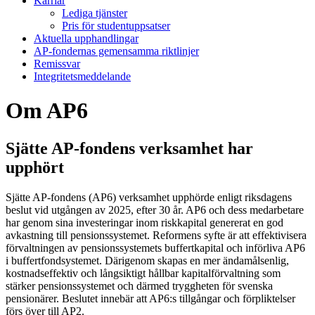
Karriär
Lediga tjänster
Pris för studentuppsatser
Aktuella upphandlingar
AP-fondernas gemensamma riktlinjer
Remissvar
Integritetsmeddelande
Om AP6
Sjätte AP-fondens verksamhet har
upphört
Sjätte AP-fondens (AP6) verksamhet upphörde enligt riksdagens
beslut vid utgången av 2025, efter 30 år. AP6 och dess medarbetare
har genom sina investeringar inom riskkapital genererat en god
avkastning till pensionssystemet. Reformens syfte är att effektivisera
förvaltningen av pensionssystemets buffertkapital och införliva AP6
i buffertfondsystemet. Därigenom skapas en mer ändamålsenlig,
kostnadseffektiv och långsiktigt hållbar kapitalförvaltning som
stärker pensionssystemet och därmed tryggheten för svenska
pensionärer. Beslutet innebär att AP6:s tillgångar och förpliktelser
förs över till AP2.