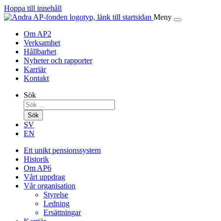
Hoppa till innehåll
Meny
Om AP2
Verksamhet
Hållbarhet
Nyheter och rapporter
Karriär
Kontakt
Sök
Sök
SV
EN
Ett unikt pensionssystem
Historik
Om AP6
Vårt uppdrag
Vår organisation
Styrelse
Ledning
Ersättningar