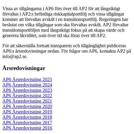
Vissa av tillgångarna i AP6 förs över till AP2 för att långsiktigt
förvaltas i AP2:s befintliga riskkapitalportfölj och vissa tillgångar
kommer att förvaltas avskilt i en transitionsportfölj. Regeringen har
beslutat om vilka tillgångar som ska förvaltas avskilt. AP2 förvaltar
transitionsportföljen med långsiktigt fokus på att skapa värde och
generera likviditet, som över tid ska föras över till AP2.
För att säkerställa fortsatt transparens och tillgänglighet publiceras
AP6:s årsredovisningar nedan. För frågor om AP6, kontakta AP2 på
info@ap2.se.
Årsredovisningar
AP6 Årsredovisning 2025
AP6 Årsredovisning 2024
AP6 Årsredovisning 2023
AP6 Årsredovisning 2022
AP6 Årsredovisning 2021
AP6 Årsredovisning 2020
AP6 Årsredovisning 2019
AP6 Årsredovisning 2018
AP6 Årsredovisning 2017
AP6 Årsredovisning 2016